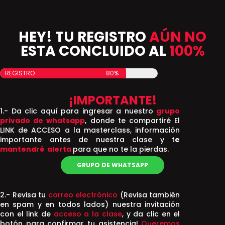
HEY! TU REGISTRO
AÚN NO
ESTA CONCLUIDO AL
100%
REGISTRO
80%
¡IMPORTANTE!
1.- Da clic aquí para ingresar a nuestro
grupo
privado de whatsapp
, donde te compartiré El
LINK de ACCESO a la masterclass, información
importante antes de nuestra clase y t
e
mantendré alerta
para que no te la pierdas.
GRUPO DE WHATSAPP
2.- Revisa tu
correo electrónico
(Revisa también
en spam y en todos lados) nuestra invitación
con el link de
acceso a la clase
, y da clic en el
botón para confirmar tu asistencia!
Queremos